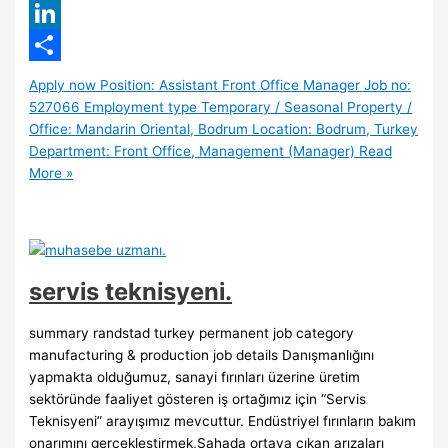
WhatsApp
LinkedIn
Share
Apply now Position: Assistant Front Office Manager Job no:
527066 Employment type Temporary / Seasonal Property /
Office: Mandarin Oriental, Bodrum Location: Bodrum, Turkey
Department: Front Office, Management (Manager)
Read
More »
servis teknisyeni.
summary randstad turkey permanent job category
manufacturing & production job details Danışmanlığını
yapmakta olduğumuz, sanayi fırınları üzerine üretim
sektöründe faaliyet gösteren iş ortağımız için “Servis
Teknisyeni” arayışımız mevcuttur. Endüstriyel fırınların bakım
onarımını gerçekleştirmek,Sahada ortaya çıkan arızaları