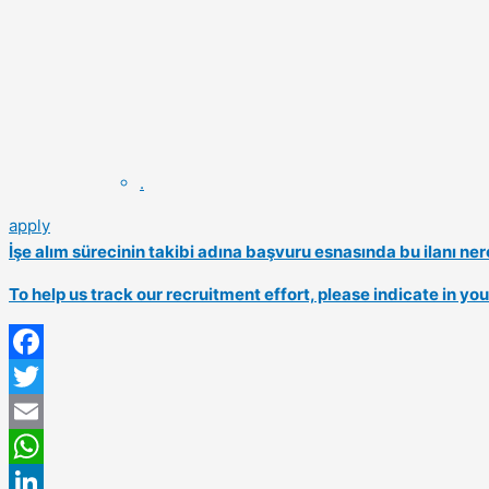
.
apply
İşe alım sürecinin takibi adına başvuru esnasında bu ilanı 
To help us track our recruitment effort, please indicate in y
Facebook
Twitter
Email
WhatsApp