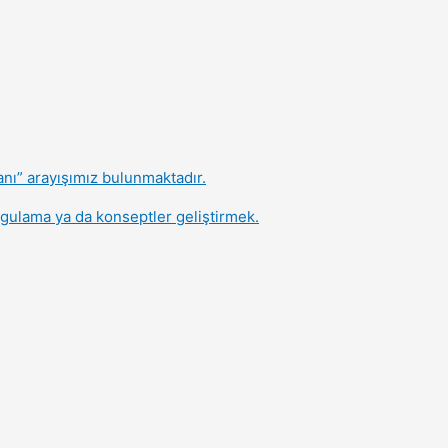
nı” arayışımız bulunmaktadır.
ygulama ya da konseptler geliştirmek.