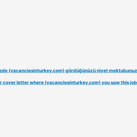
nerede (vacanciesinturkey.com) gördüğünüzü niyet mektubunuzd
our cover letter where (vacanciesinturkey.com) you saw this job