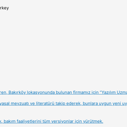
urkey
eren, Bakırköy lokasyonunda bulunan firmamız için “Yazılım Uzma
 yasal mevzuatı ve literatürü takip ederek, bunlara uygun yeni u
, bakım faaliyetlerini tüm versiyonlar için yürütmek.