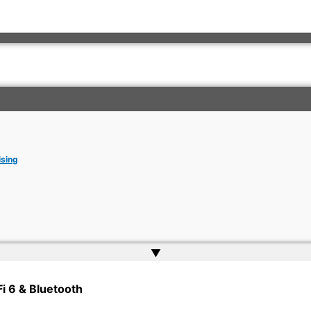
ising
▲
rkish Embassy | Website by
Web Doktoru
Fi 6 & Bluetooth