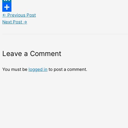
LinkedIn
←
Previous Post
Share
Next Post
→
Leave a Comment
You must be
logged in
to post a comment.