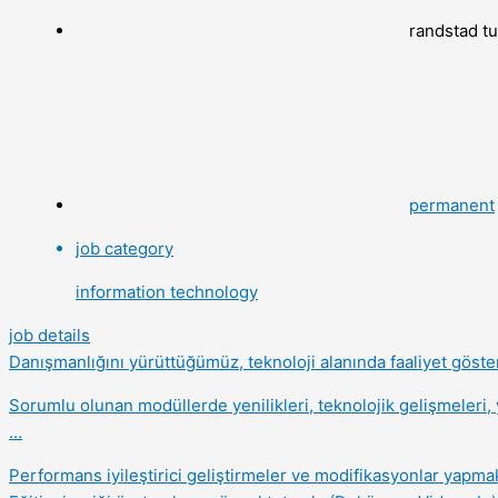
randstad t
permanent
job category
information technology
job details
Danışmanlığını yürüttüğümüz, teknoloji alanında faaliyet göst
Sorumlu olunan modüllerde yenilikleri, teknolojik gelişmeleri,
…
Performans iyileştirici geliştirmeler ve modifikasyonlar yapmak