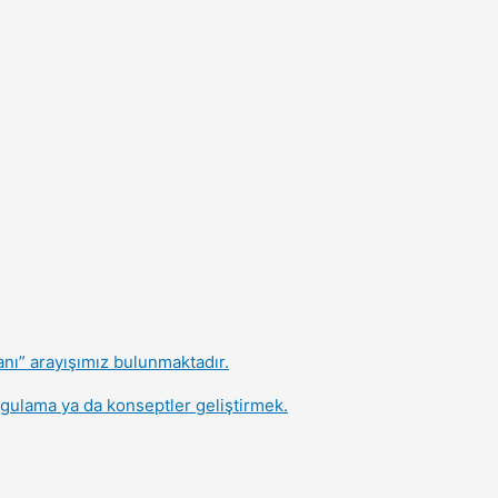
nı” arayışımız bulunmaktadır.
ygulama ya da konseptler geliştirmek.