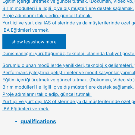
Eğitim içeriği üretmek ve güncel tutmak. (Doküman, Video vb.)
Birim modülleri ile ilgili iç ve dış müşterilere destek sağlamak.
Proje adımlarını takip edip, güncel tutmak.
Yurt içi ve yurt dışı IAS ofislerinde ya da müşterilerinde özel g
IBA Eğitimleri vermek.
show less
show more
Danışmanlığını yürüttüğümüz, teknoloji alanında faaliyet göst
Sorumlu olunan modüllerde yenilikleri, teknolojik gelişmeleri,
Performans iyileştirici geliştirmeler ve modifikasyonlar yapmak
Eğitim içeriği üretmek ve güncel tutmak. (Doküman, Video vb.)
Birim modülleri ile ilgili iç ve dış müşterilere destek sağlamak.
Proje adımlarını takip edip, güncel tutmak.
Yurt içi ve yurt dışı IAS ofislerinde ya da müşterilerinde özel g
IBA Eğitimleri vermek.
qualifications