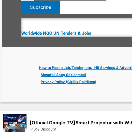
Worldwide NGO UN Tenders & Jobs
How to Post a Job/Tender, etc., HR Services & Advert
Mesafeli Satış Sözleşmesi
Privacy Policy (Gizlilik Politikası)
Copyright © 2026 Jobs Turkey Istanbul IT Tech UN NGO Remote Tu
[Official Google TV]Smart Projector with Wi
-46% Discount