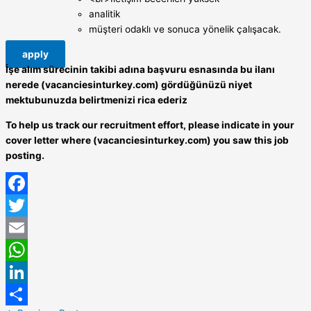
analitik
müşteri odaklı ve sonuca yönelik çalışacak.
apply
İşe alım sürecinin takibi adına başvuru esnasında bu ilanı
nerede (vacanciesinturkey.com) gördüğünüzü niyet
mektubunuzda belirtmenizi rica ederiz
To help us track our recruitment effort, please indicate in your
cover letter where (vacanciesinturkey.com) you saw this job
posting.
Facebook
Twitter
Email
WhatsApp
LinkedIn