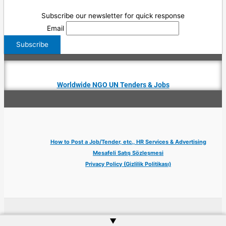
Subscribe our newsletter for quick response
Email
Worldwide NGO UN Tenders & Jobs
How to Post a Job/Tender, etc., HR Services & Advertising
Mesafeli Satış Sözleşmesi
Privacy Policy (Gizlilik Politikası)
Copyright © 2026 Jobs Turkey Istanbul IT Tech UN NGO Remote Turkish Embassy
▲