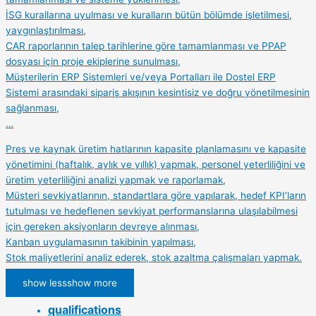
İSG kurallarına uyulması ve kuralların bütün bölümde işletilmesi,
yaygınlaştırılması,
CAR raporlarının talep tarihlerine göre tamamlanması ve PPAP
dosyası için proje ekiplerine sunulması,
Müşterilerin ERP Sistemleri ve/veya Portalları ile Dostel ERP
Sistemi arasındaki sipariş akışının kesintisiz ve doğru yönetilmesinin
sağlanması,
…
Pres ve kaynak üretim hatlarının kapasite planlamasını ve kapasite
yönetimini (haftalık, aylık ve yıllık) yapmak, personel yeterliliğini ve
üretim yeterliliğini analizi yapmak ve raporlamak,
Müşteri sevkiyatlarının, standartlara göre yapılarak, hedef KPI’ların
tutulması ve hedeflenen sevkiyat performanslarına ulaşılabilmesi
için gereken aksiyonların devreye alınması,
Kanban uygulamasının takibinin yapılması,
Stok maliyetlerini analiz ederek, stok azaltma çalışmaları yapmak.
show less
show more
qualifications