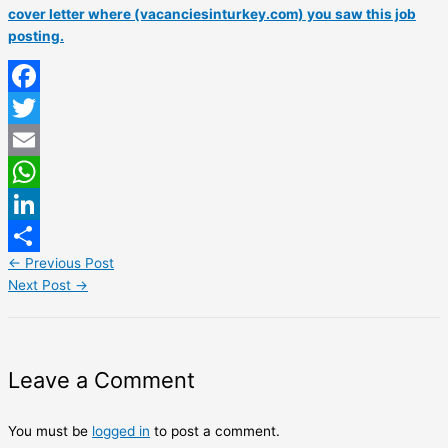
cover letter where (vacanciesinturkey.com) you saw this job
posting.
Facebook
Twitter
Email
WhatsApp
LinkedIn
←
Previous Post
Share
Next Post
→
Leave a Comment
You must be
logged in
to post a comment.