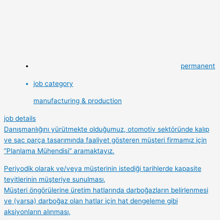
permanent
job category
manufacturing & production
job details
Danışmanlığını yürütmekte olduğumuz, otomotiv sektöründe kalıp
ve sac parça tasarımında faaliyet gösteren müşteri firmamız için
”Planlama Mühendisi” aramaktayız.
Periyodik olarak ve/veya müşterinin istediği tarihlerde kapasite
teyitlerinin müşteriye sunulması,
Müşteri öngörülerine üretim hatlarında darboğazların belirlenmesi
ve (varsa) darboğaz olan hatlar için hat dengeleme gibi
aksiyonların alınması,