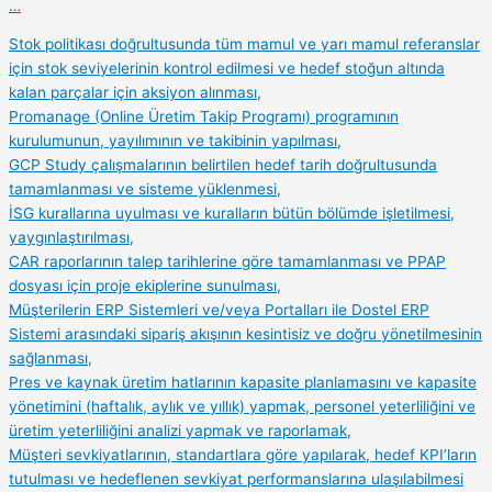
…
Stok politikası doğrultusunda tüm mamul ve yarı mamul referanslar
için stok seviyelerinin kontrol edilmesi ve hedef stoğun altında
kalan parçalar için aksiyon alınması,
Promanage (Online Üretim Takip Programı) programının
kurulumunun, yayılımının ve takibinin yapılması,
GCP Study çalışmalarının belirtilen hedef tarih doğrultusunda
tamamlanması ve sisteme yüklenmesi,
İSG kurallarına uyulması ve kuralların bütün bölümde işletilmesi,
yaygınlaştırılması,
CAR raporlarının talep tarihlerine göre tamamlanması ve PPAP
dosyası için proje ekiplerine sunulması,
Müşterilerin ERP Sistemleri ve/veya Portalları ile Dostel ERP
Sistemi arasındaki sipariş akışının kesintisiz ve doğru yönetilmesinin
sağlanması,
Pres ve kaynak üretim hatlarının kapasite planlamasını ve kapasite
yönetimini (haftalık, aylık ve yıllık) yapmak, personel yeterliliğini ve
üretim yeterliliğini analizi yapmak ve raporlamak,
Müşteri sevkiyatlarının, standartlara göre yapılarak, hedef KPI’ların
tutulması ve hedeflenen sevkiyat performanslarına ulaşılabilmesi