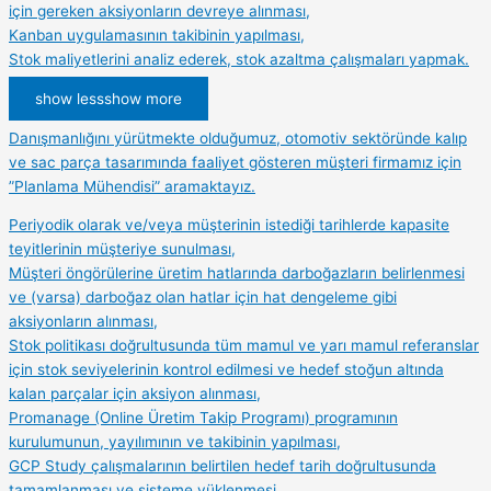
için gereken aksiyonların devreye alınması,
Kanban uygulamasının takibinin yapılması,
Stok maliyetlerini analiz ederek, stok azaltma çalışmaları yapmak.
show less
show more
Danışmanlığını yürütmekte olduğumuz, otomotiv sektöründe kalıp
ve sac parça tasarımında faaliyet gösteren müşteri firmamız için
”Planlama Mühendisi” aramaktayız.
Periyodik olarak ve/veya müşterinin istediği tarihlerde kapasite
teyitlerinin müşteriye sunulması,
Müşteri öngörülerine üretim hatlarında darboğazların belirlenmesi
ve (varsa) darboğaz olan hatlar için hat dengeleme gibi
aksiyonların alınması,
Stok politikası doğrultusunda tüm mamul ve yarı mamul referanslar
için stok seviyelerinin kontrol edilmesi ve hedef stoğun altında
kalan parçalar için aksiyon alınması,
Promanage (Online Üretim Takip Programı) programının
kurulumunun, yayılımının ve takibinin yapılması,
GCP Study çalışmalarının belirtilen hedef tarih doğrultusunda
tamamlanması ve sisteme yüklenmesi,