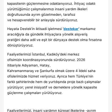
kapasitenin güçlenmesine odaklanıyoruz. İhtiyaç odaklı
yürüttüğümüz çalışmalarımızı insani yardım ilkeleri
doğrultusunda ayrım gözetmeden, tarafsız
ve hesapverebilir bir anlayışla sürdürüyoruz.
Hayata Destek’in iktisadi işletmesi
‘
destekar
’
markamız
aracılığıyla da gündelik ihtiyaçlara yönelik alışveriş
pratiğini daha adil ve eşit bir dünyaya destek olma fırsatına
dönüştürüyoruz.
Faaliyetlerimizi İstanbul, Kadıköy’deki merkez
ofisimizin koordinasyonunda sürdürüyoruz. 2026
itibariyle Adıyaman, Hatay,
Kahramanmaraş ve Şanlıurfa olmak üzere 4 ildeki saha
ofislerimizde hizmet veriyoruz. Ayrıca hem Türkiye’nin
farklı şehirlerinde hem de yurtdışında proje bazlı çalışmalar
yürütüyor; yerel inisiyatif ve derneklere yönelik kapasite
güçlenme çalışmaları yürütüyoruz.
Faaliyetlerimizi, insani yardımın küresel ilkelerine -ayrım