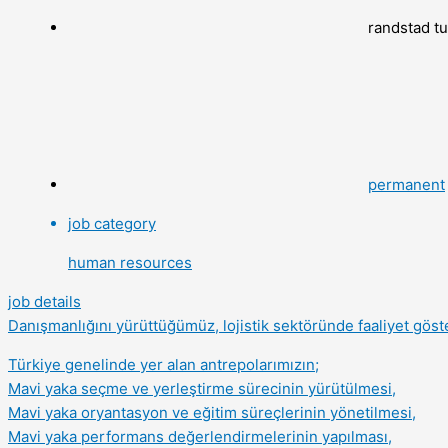
randstad t
permanent
job category
human resources
job details
Danışmanlığını yürüttüğümüz, lojistik sektöründe faaliyet göst
Türkiye genelinde yer alan antrepolarımızın;
Mavi yaka seçme ve yerleştirme sürecinin yürütülmesi,
Mavi yaka oryantasyon ve eğitim süreçlerinin yönetilmesi,
Mavi yaka performans değerlendirmelerinin yapılması,