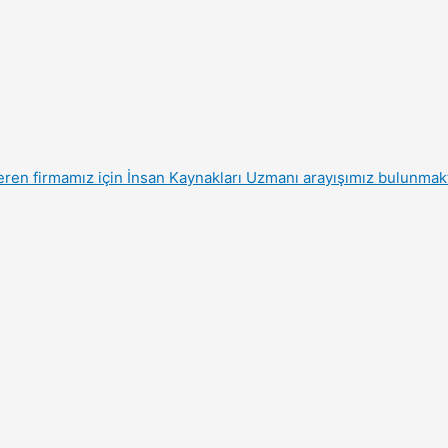
eren firmamız için İnsan Kaynakları Uzmanı arayışımız bulunmakt