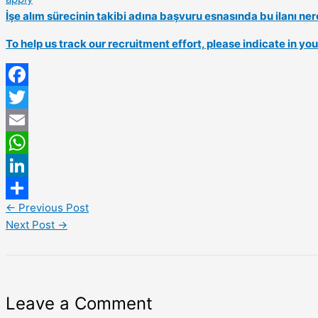
İşe alım sürecinin takibi adına başvuru esnasında bu ilanı 
To help us track our recruitment effort, please indicate in y
Facebook
Twitter
Email
WhatsApp
LinkedIn
←
Previous Post
Share
Next Post
→
Leave a Comment