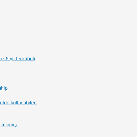
z 5 yıl tecrübeli
ahip
ilde kullanabilen
mamlamış.