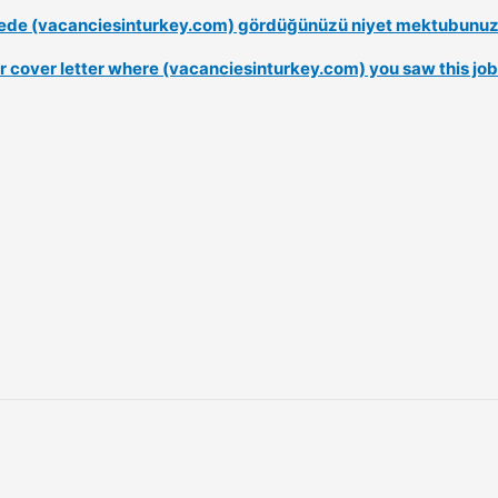
nerede (vacanciesinturkey.com) gördüğünüzü niyet mektubunuzd
our cover letter where (vacanciesinturkey.com) you saw this job