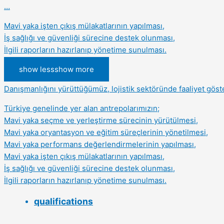
…
Mavi yaka işten çıkış mülakatlarının yapılması,
İş sağlığı ve güvenliği sürecine destek olunması,
İlgili raporların hazırlanıp yönetime sunulması.
show less
show more
Danışmanlığını yürüttüğümüz, lojistik sektöründe faaliyet göst
Türkiye genelinde yer alan antrepolarımızın;
Mavi yaka seçme ve yerleştirme sürecinin yürütülmesi,
Mavi yaka oryantasyon ve eğitim süreçlerinin yönetilmesi,
Mavi yaka performans değerlendirmelerinin yapılması,
Mavi yaka işten çıkış mülakatlarının yapılması,
İş sağlığı ve güvenliği sürecine destek olunması,
İlgili raporların hazırlanıp yönetime sunulması.
qualifications