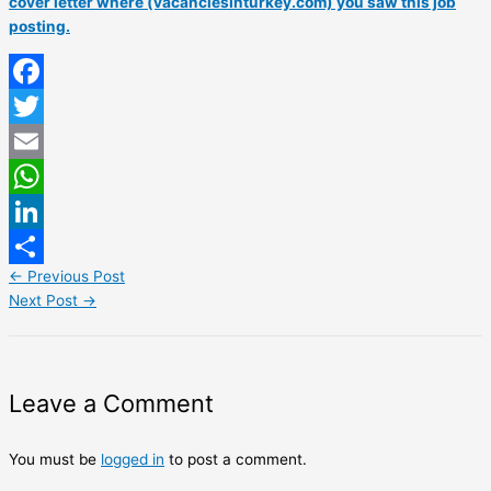
cover letter where (vacanciesinturkey.com) you saw this job
posting.
Facebook
Twitter
Email
WhatsApp
LinkedIn
←
Previous Post
Share
Next Post
→
Leave a Comment
You must be
logged in
to post a comment.