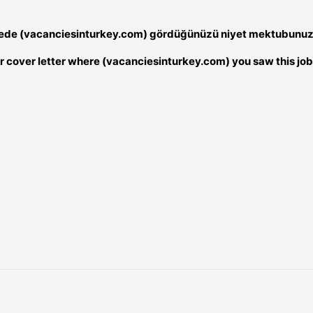
nerede (vacanciesinturkey.com) gördüğünüzü niyet mektubunuzd
our cover letter where (vacanciesinturkey.com) you saw this job