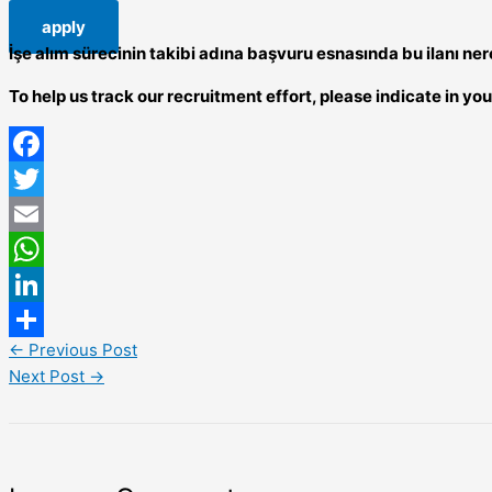
apply
İşe alım sürecinin takibi adına başvuru esnasında bu ilanı 
To help us track our recruitment effort, please indicate in y
Facebook
Twitter
Email
WhatsApp
LinkedIn
←
Previous Post
Share
Next Post
→