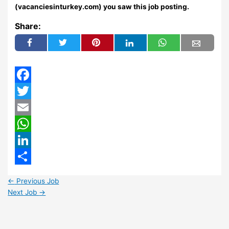
(vacanciesinturkey.com) you saw this job posting.
Share:
Facebook
Twitter
Email
WhatsApp
LinkedIn
Share
←
Previous Job
Next Job
→