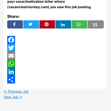
your cover/motivation letter where
(vacanciesinturkey.com) you saw this job posting.
Share:
Facebook
Twitter
Email
WhatsApp
LinkedIn
Share
←
Previous Job
Next Job
→