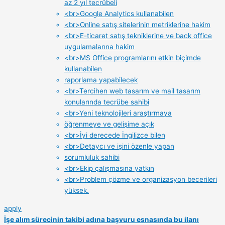
az 2 yıl tecrübeli
<br>Google Analytics kullanabilen
<br>Online satış sitelerinin metriklerine hakim
<br>E-ticaret satış tekniklerine ve back office
uygulamalarına hakim
<br>MS Office programlarını etkin biçimde
kullanabilen
raporlama yapabilecek
<br>Tercihen web tasarım ve mail tasarım
konularında tecrübe sahibi
<br>Yeni teknolojileri araştırmaya
öğrenmeye ve gelişime açık
<br>İyi derecede İngilizce bilen
<br>Detaycı ve işini özenle yapan
sorumluluk sahibi
<br>Ekip çalışmasına yatkın
<br>Problem çözme ve organizasyon becerileri
yüksek.
apply
İşe alım sürecinin takibi adına başvuru esnasında bu ilanı