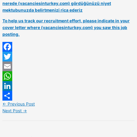
nerede (vacanciesinturkey.com) gördüğünüzü niyet
mektubunuzda belirtmenizi rica ederiz
To help us track our recruitment effort, please indicate in your
cover letter where (vacanciesinturkey.com) you saw this job
posting.
Facebook
Twitter
Email
WhatsApp
LinkedIn
←
Previous Post
Share
Next Post
→