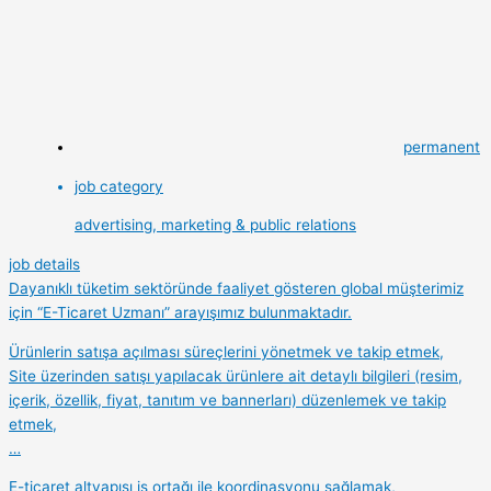
permanent
job category
advertising, marketing & public relations
job details
Dayanıklı tüketim sektöründe faaliyet gösteren global müşterimiz
için “E-Ticaret Uzmanı” arayışımız bulunmaktadır.
Ürünlerin satışa açılması süreçlerini yönetmek ve takip etmek,
Site üzerinden satışı yapılacak ürünlere ait detaylı bilgileri (resim,
içerik, özellik, fiyat, tanıtım ve bannerları) düzenlemek ve takip
etmek,
…
E-ticaret altyapısı iş ortağı ile koordinasyonu sağlamak,