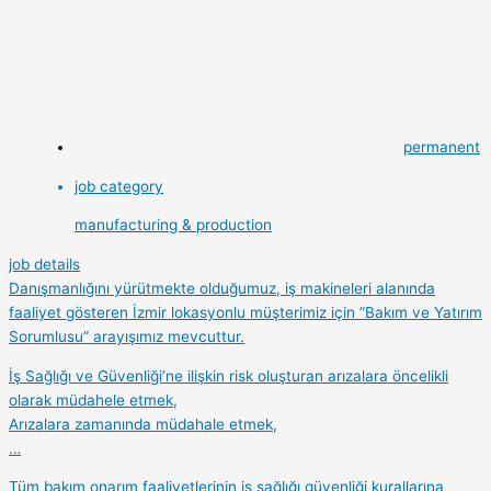
permanent
job category
manufacturing & production
job details
Danışmanlığını yürütmekte olduğumuz, iş makineleri alanında
faaliyet gösteren İzmir lokasyonlu müşterimiz için ”Bakım ve Yatırım
Sorumlusu” arayışımız mevcuttur.
İş Sağlığı ve Güvenliği’ne ilişkin risk oluşturan arızalara öncelikli
olarak müdahele etmek,
Arızalara zamanında müdahale etmek,
…
Tüm bakım onarım faaliyetlerinin iş sağlığı güvenliği kurallarına