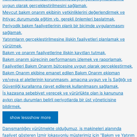
uygun olarak gerçekleştirilmesini sağlamak,
Mevcut bakım onarım ekibinin yetkinliklerini değerlendirmek ve
ihtiyaç durumunda eğitim vb. gerekli önlemleri başlatmak,
Periyodik bakım faaliyetlerinin planlı bir biçimde uygulanmasını
sağlamak,
Yatırımların gerçekleştirilmesine ilişkin faaliyetleri planlamak ve
yürütmek,
Bakım ve onarım faaliyetlerine ilişkin kayıtları tutmak,
Bakım onarım sürecinin performansını izlemek ve raporlamak,
Faaliyetleri Bakım Onarım bütçesine uygun olarak gerçekleştirmek,
Bakım Onarım ekibine emanet edilen Bakım Onarım ekipman
ve/veya el aletlerinin korunmasını, amacına uygun ve İş Sağlığı ve
Güvenliği kurallarına riayet edilerek kullanılmasını sağlamak,
İş kazasına sebebiyet verecek ve yürürlükte olan iş kanununa
aykırı olan durumları belirli periyotlarda bir üst yöneticisine
bildirmek.
show less
show more
Danışmanlığını yürütmekte olduğumuz, iş makineleri alanında
faaliyet gösteren İzmir lokasyonlu müşterimiz için ”Bakım ve Yatırım