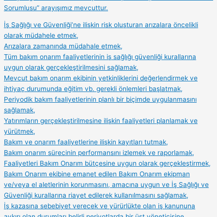
Sorumlusu” arayışımız mevcuttur.
İş Sağlığı ve Güvenliği’ne ilişkin risk oluşturan arızalara öncelikli
olarak müdahele etmek,
Arızalara zamanında müdahale etmek,
Tüm bakım onarım faaliyetlerinin iş sağlığı güvenliği kurallarına
uygun olarak gerçekleştirilmesini sağlamak,
Mevcut bakım onarım ekibinin yetkinliklerini değerlendirmek ve
ihtiyaç durumunda eğitim vb. gerekli önlemleri başlatmak,
Periyodik bakım faaliyetlerinin planlı bir biçimde uygulanmasını
sağlamak,
Yatırımların gerçekleştirilmesine ilişkin faaliyetleri planlamak ve
yürütmek,
Bakım ve onarım faaliyetlerine ilişkin kayıtları tutmak,
Bakım onarım sürecinin performansını izlemek ve raporlamak,
Faaliyetleri Bakım Onarım bütçesine uygun olarak gerçekleştirmek,
Bakım Onarım ekibine emanet edilen Bakım Onarım ekipman
ve/veya el aletlerinin korunmasını, amacına uygun ve İş Sağlığı ve
Güvenliği kurallarına riayet edilerek kullanılmasını sağlamak,
İş kazasına sebebiyet verecek ve yürürlükte olan iş kanununa
aykırı olan durumları belirli periyotlarda bir üst yöneticisine