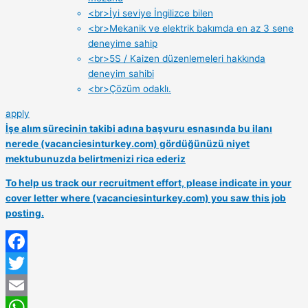
<br>İyi seviye İngilizce bilen
<br>Mekanik ve elektrik bakımda en az 3 sene
deneyime sahip
<br>5S / Kaizen düzenlemeleri hakkında
deneyim sahibi
<br>Çözüm odaklı.
apply
İşe alım sürecinin takibi adına başvuru esnasında bu ilanı
nerede (vacanciesinturkey.com) gördüğünüzü niyet
mektubunuzda belirtmenizi rica ederiz
To help us track our recruitment effort, please indicate in your
cover letter where (vacanciesinturkey.com) you saw this job
posting.
Facebook
Twitter
Email