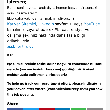
İstersen;
Bu rol seni heyecanlandırdıysa hemen başvur, bir sonraki
adımı birlikte atalım.
Ekibi daha yakından tanımak mı istiyorsun?
Kariyer Sitemizi
,
LinkedIn
sayfamızı veya
YouTube
kanalımızı ziyaret ederek #LifeatTrendyol ve
çalışma şeklimiz hakkında daha fazla bilgi
edinebilirsin.
apply for this job
Kilis
İşe alım sürecinin takibi adına başvuru esnasında bu ilanı
nerede (vacanciesinturkey.com) gördüğünüzü niyet
mektunuzda belirtmenizi rica ederiz
To help us track our recruitment effort, please indicate in
your cover letter where (vacanciesinturkey.com) you saw
this job posting.
Share: