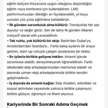
eğitim bütçeni ihtiyacana uygun olduğunu düşündüğün
eğitim veya konferans için kullanabilirsin. LMS
platformumuzdan dilediğin an faydalanabilir, yıl boyu
sunulan yüz yüze eğitimlere katılabilirsin.
– İlk günden sorumluluk alma kültürü:
Trendyol’da her ses
duyulur ve değer görür. Sen de daha ilk günden itibaren
inisiyatif alarak etki yaratabilirsin.
– Tek ruhlu, çok kültürlü bir ekip:
Berlin’den Dubai’ye,
Amsterdam’dan İstanbul’a… Farklı bakış açılarını bir araya
getiren, start-up ruhuyla çalışan uluslararası bir ekibiz.
– En iyilerle birlikte gelişme imkânı:
Anlamlı işlerde
sorumluluk alabilir, deneyimleyerek öğrenebilirsin. Farklı
ülkelerdeki ekip arkadaşlarımızdan mentorluk alabilir ve
alanında uzman ekip arkadaşlarımızla birlikte kendini
geliştirebilirsin.
– İş dışında da anlamlı bağlar:
Ekip ritüelleri, etkinlikler ve
sosyal aktiviteler sayesinde yalnızca birlikte çalışmıyor;
birlikte gülüyor, öğreniyor ve ilham alıyoruz.
Kariyerinde Bir Sonraki Adıma Geçmek