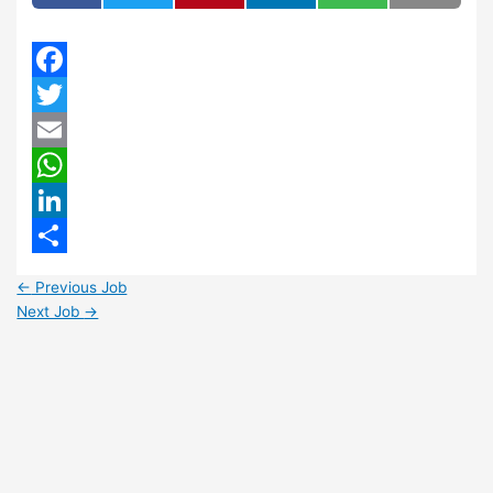
Facebook
Twitter
Email
WhatsApp
LinkedIn
Share
←
Previous Job
Next Job
→