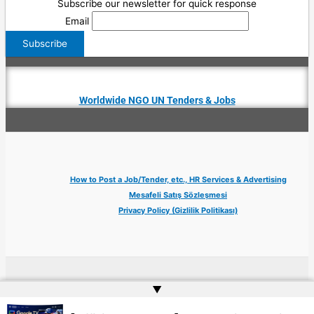
Subscribe our newsletter for quick response
Email
Worldwide NGO UN Tenders & Jobs
How to Post a Job/Tender, etc., HR Services & Advertising
Mesafeli Satış Sözleşmesi
Privacy Policy (Gizlilik Politikası)
Copyright © 2026 Jobs Turkey Istanbul IT Tech UN NGO Remote Turkish Embassy
▲
| Website by
Web Doktoru