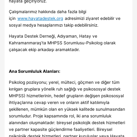
hayata geçiriyoruz.
Çalışmalarımız hakkında daha fazla bilgi
için
www.hayatadestek.org
adresimizi ziyaret edebilir ve
sosyal medya hesaplarımızı takip edebilirsiniz.
Hayata Destek Derneği, Adıyaman, Hatay ve
Kahramanmaraş’ta MHPSS Sorumlusu-Psikolog olarak
çalışacak ekip arkadaşı aramaktadır.
Ana Sorumluluk Alanları:
Psikolog pozisyonu; yerel, mülteci, göçmen ve diğer tüm
kırılgan gruplara yönelik ruh sağlığı ve psikososyal destek
MHPSS) hizmetlerinin, hedef grupların değişen psikososyal
ihtiyaçlarına cevap veren ve onların aktif katılımıyla
şekillenen, mümkün olan en yüksek kalitede sunulmasından
sorumludur. Proje kapsamında rol, iki ana sorumluluk
alanından oluşmaktadır: bireysel psikolojik destek hizmetleri
ve partner kapasite güçlendirme faaliyetleri. Bireysel
psikolojik destek hizmetleri, partner kuruluşlar veya Hayata