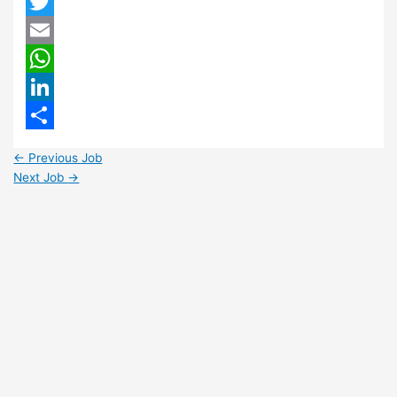
Facebook
Twitter
Email
WhatsApp
LinkedIn
Share
←
Previous Job
Next Job
→