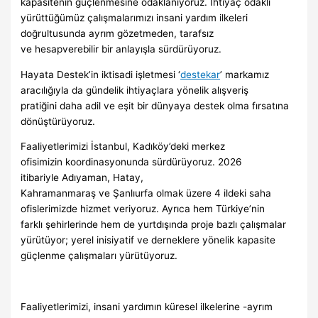
kapasitenin güçlenmesine odaklanıyoruz. İhtiyaç odaklı
yürüttüğümüz çalışmalarımızı insani yardım ilkeleri
doğrultusunda ayrım gözetmeden, tarafsız
ve hesapverebilir bir anlayışla sürdürüyoruz.
Hayata Destek’in iktisadi işletmesi ‘
destekar
’ markamız
aracılığıyla da gündelik ihtiyaçlara yönelik alışveriş
pratiğini daha adil ve eşit bir dünyaya destek olma fırsatına
dönüştürüyoruz.
Faaliyetlerimizi İstanbul, Kadıköy’deki merkez
ofisimizin koordinasyonunda sürdürüyoruz. 2026
itibariyle Adıyaman, Hatay,
Kahramanmaraş ve Şanlıurfa olmak üzere 4 ildeki saha
ofislerimizde hizmet veriyoruz. Ayrıca hem Türkiye’nin
farklı şehirlerinde hem de yurtdışında proje bazlı çalışmalar
yürütüyor; yerel inisiyatif ve derneklere yönelik kapasite
güçlenme çalışmaları yürütüyoruz.
Faaliyetlerimizi, insani yardımın küresel ilkelerine -ayrım