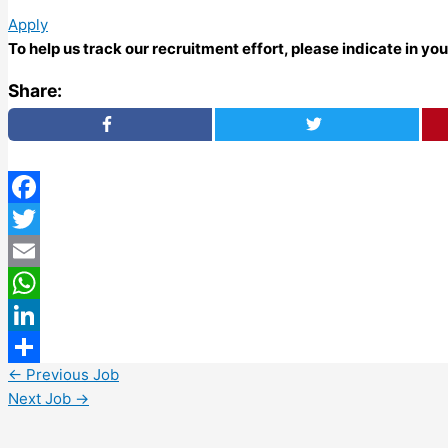
Apply
To help us track our recruitment effort, please indicate in y
Share:
Facebook
Twitter
Email
WhatsApp
LinkedIn
←
Previous Job
Share
Next Job
→